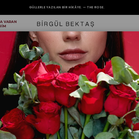
GÜLLERLE YAZILAN BIR HIKÂYE. — THE ROSE.
'A VARAN
2000₺ VE ÜZERİ ALIŞVERİŞLERİNİZDE KARGO BEDAVA.
RİM
3 Ürün
Fiyata Göre (Artan)
Fiyata Göre (Az