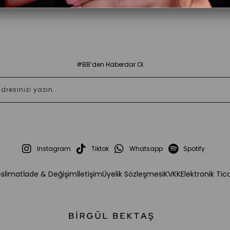
#BB’den Haberdar Ol.
Instagram
Tiktok
Whatsapp
Spotify
eslimat
İade & Değişim
İletişim
Üyelik Sözleşmesi
KVKK
Elektronik Tic