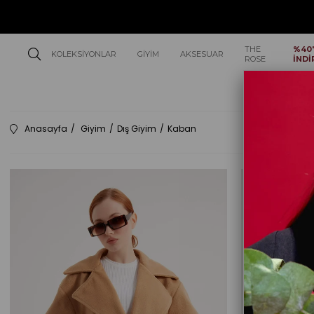
THE
%40
KOLEKSIYONLAR
GIYIM
AKSESUAR
ROSE
İNDİ
Anasayfa
Giyim
Dış Giyim
Kaban