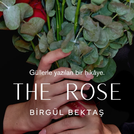
1
ah Olivia Kaşe Kaban
Kahverengi Olivia Kaşe K
₺1.499,00
₺1.499,00
1