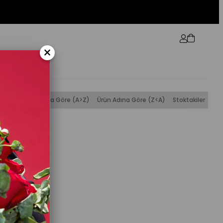
×
alan)
Ürün Adına Göre (A>Z)
Ürün Adına Göre (Z<A)
Stoktakiler