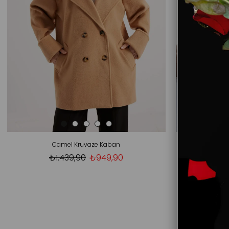
Camel Kruvaze Kaban
Siy
₺1.439,90
₺949,90