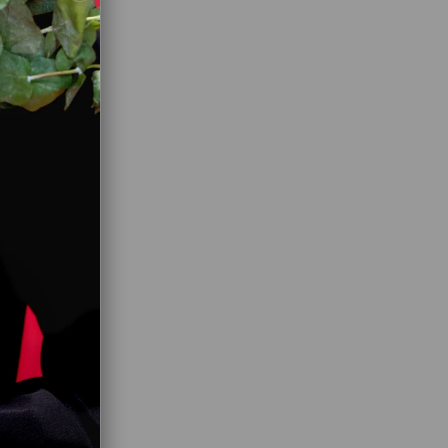
1
aban