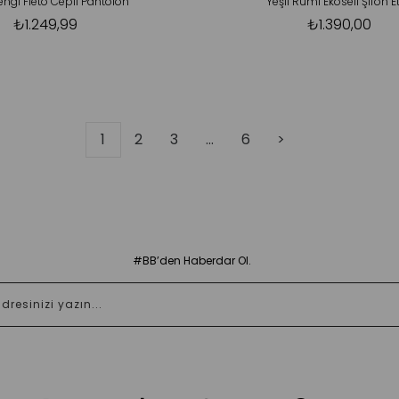
ngi Fleto Cepli Pantolon
Yeşil Rumi Ekoseli Şifon E
₺1.249,99
₺1.390,00
1
2
3
...
6
>
#BB’den Haberdar Ol.