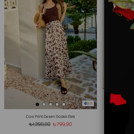
2
Cow Print Desen Godeli Etek
Aleria
₺1.390,00
₺799,90