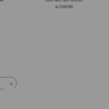
tek
Siyah Fleto Cepli Pantolon
₺1.249,99