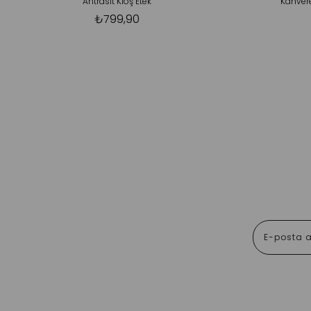
Antrasit Kloş Etek
Kahvere
₺799,90