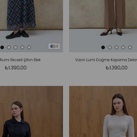
3
Rumi Ekoseli Şifon Etek
Vizon Lumi Düğme Kapama Detayl
₺1.390,00
₺1.390,00