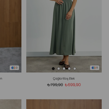
3
11
on
Çağla Kloş Etek
₺799,90
₺699,90