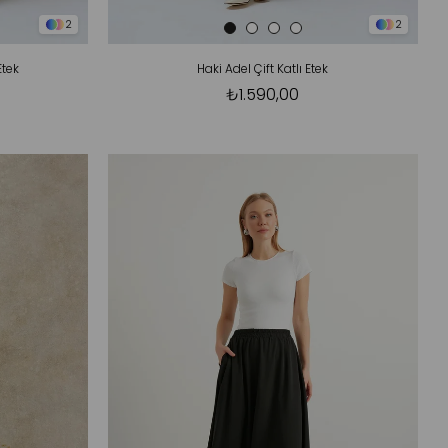
2
2
Etek
Haki Adel Çift Katlı Etek
₺1.590,00