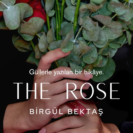
2
 Ekose Desen Godeli Etek
Diana Dantel Godeli Ete
₺1.389,90
₺1.389,90