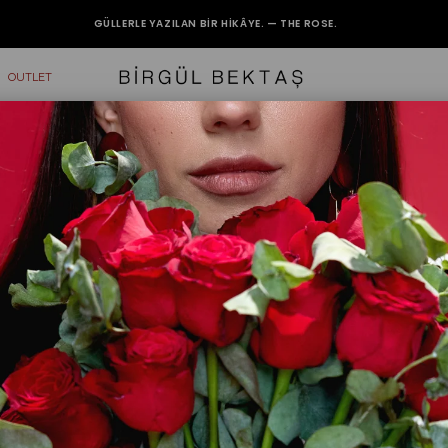
GÜLLERLE YAZILAN BIR HIKÂYE. — THE ROSE.
2000₺ VE ÜZERİ ALIŞVERİŞLERİNİZDE KARGO BEDAVA.
OUTLET
Renk
Kategoriler
6 Ürün
Fiyata Göre (Artan)
Fiyata Göre (Az