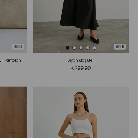
3
11
ı Pantolon
Siyah Kloş Etek
₺799,90