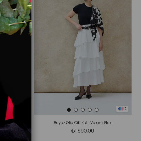
2
2
k
Beyaz Olia Çift Katlı Volanlı Etek
₺1.590,00