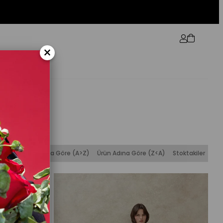
×
alan)
Ürün Adına Göre (A>Z)
Ürün Adına Göre (Z<A)
Stoktakiler