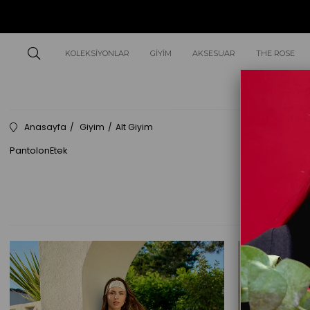
KOLEKSIYONLAR
GIYIM
AKSESUAR
THE ROSE
Anasayfa
Giyim
Alt Giyim
Pantolon
Etek
10