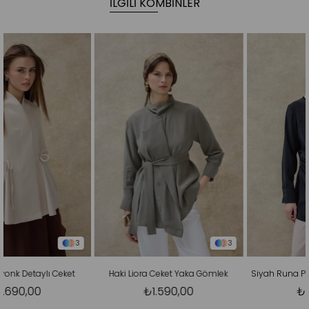
İLGILI KOMBINLER
3
3
Haki Liora Ceket Yaka Gömlek
Siyah Runa Pileli Asimetrik Gömlek
₺1.590,00
₺1.369,00