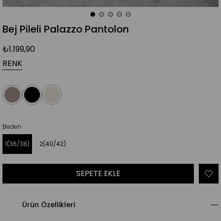
Bej Pileli Palazzo Pantolon
₺1.199,90
RENK
Beden
1(36/38)
2(40/42)
Ürün Özellikleri