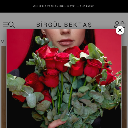
GÜLLERLE YAZILAN BIR HIKÂYE. — THE ROSE.
2000₺ VE ÜZERİ ALIŞVERİŞLERİNİZDE KARGO BEDAVA.
×
Anasayfa
Giyim
Alt Giyim
Pantolon
Bej Pileli Palazzo Pantolon