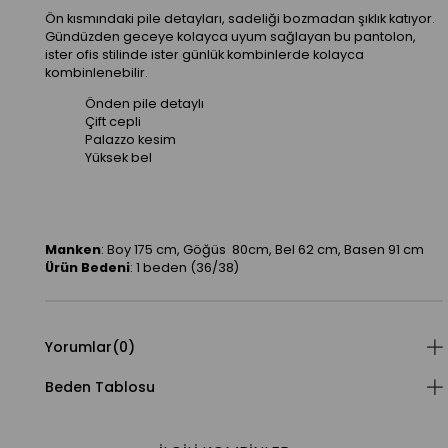
Ön kısmındaki pile detayları, sadeliği bozmadan şıklık katıyor.
Gündüzden geceye kolayca uyum sağlayan bu pantolon,
ister ofis stilinde ister günlük kombinlerde kolayca
kombinlenebilir.
Önden pile detaylı
Çift cepli
Palazzo kesim
Yüksek bel
Manken
: Boy 175 cm, Göğüs 80cm, Bel 62 cm, Basen 91 cm
Ürün Bedeni
: 1 beden (36/38)
Yorumlar
(0)
Beden Tablosu