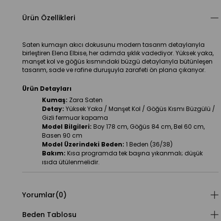
Ürün Özellikleri
Saten kumaşın akıcı dokusunu modern tasarım detaylarıyla 
birleştiren Elena Elbise, her adımda şıklık vadediyor. Yüksek yaka, 
manşet kol ve göğüs kısmındaki büzgü detaylarıyla bütünleşen 
tasarım, sade ve rafine duruşuyla zarafeti ön plana çıkarıyor.
Ürün Detayları
Kumaş:
 Zara Saten
Detay:
 Yüksek Yaka / Manşet Kol / Göğüs Kısmı Büzgülü / 
Gizli fermuar kapama
Model Bilgileri:
 Boy 178 cm, Göğüs 84 cm, Bel 60 cm, 
Basen 90 cm
Model Üzerindeki Beden:
 1 Beden (36/38)
Bakım:
 Kısa programda tek başına yıkanmalı; düşük 
ısıda ütülenmelidir.
Yorumlar
(0)
Beden Tablosu