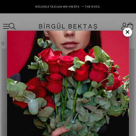
GÜLLERLE YAZILAN BIR HIKÂYE. — THE ROSE.
2000₺ VE ÜZERİ ALIŞVERİŞLERİNİZDE KARGO BEDAVA.
×
Anasayfa
Giyim
Üst Giyim
Abiye
Beyaz Elena Elbise