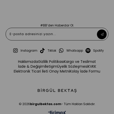
#BB’den Haberdar Ol.
Instagram
Tiktok
Whatsapp
Spotify
Hakkımızda
Gizlilik Politikası
Kargo ve Teslimat
İade & Değişim
İletişim
Üyelik Sözleşmesi
KVKK
Elektronik Ticari İleti Onay Metni
Kolay İade Formu
© 2026
birgulbektas.com
- Tüm Hakları Saklıdır.