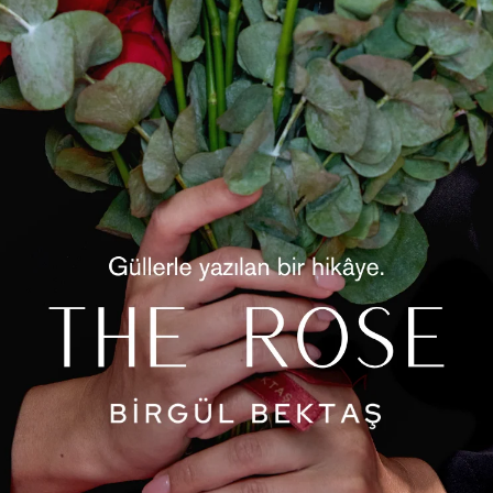
Ürün Öz
Saten k
takım, 
fermuarl
hatların
takım, 
bir şıkl
Ürün D
D
K
ü
Yorum