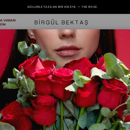
GÜLLERLE YAZILAN BIR HIKÂYE. — THE ROSE.
'A VARAN
2000₺ VE ÜZERİ ALIŞVERİŞLERİNİZDE KARGO BEDAVA.
RİM
kım
Beyaz Ka
İndirim Oranı
:
₺2.299,90
Beden
1(36/38)
2