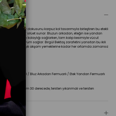
ellikleri
umaşın pürüzsüz dokusunu karpuz kol tasarımıyla birleştiren bu etekli 
modern ve asil bir silüet sunar. Bluzun arkadan, eteğin ise yandan 
ı yapısı kullanım kolaylığı sağlarken, tam kalıp kesimiyle vücut 
a kusursuz bir uyum sağlar. Birgül Bektaş zarafetini yansıtan bu ikili 
özel davetlerden şık akşam yemeklerine kadar her ortamda zamansız 
ık vadediyor.
etayları
Kumaş:
 Saten
etay:
 Karpuz Kol / Bluz Arkadan Fermuarlı / Etek Yandan Fermuarlı
alıp:
 Tam Kalıp
Bakım:
 Maksimum 30 derecede, tersten yıkanmalı ve tersten 
tülenmelidir.
lar
(0)