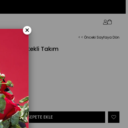
×
< < Önceki Sayfaya Dön
rpuz Kol Etekli Takım
%
67
İndirim
₺749,90
(40/42)