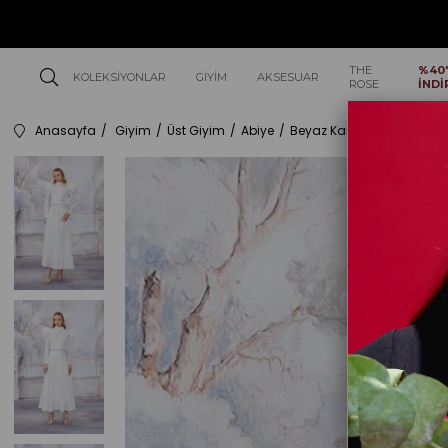
THE
%40
KOLEKSIYONLAR
GIYIM
AKSESUAR
ROSE
İNDİ
Anasayfa
Giyim
Üst Giyim
Abiye
Beyaz Karpuz Kol Etekli Ta