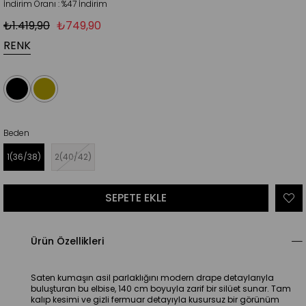
İndirim Oranı
:
%
47
İndirim
₺1.419,90
₺749,90
RENK
Beden
1(36/38)
2(40/42)
Ürün Özellikleri
Saten kumaşın asil parlaklığını modern drape detaylarıyla 
buluşturan bu elbise, 140 cm boyuyla zarif bir silüet sunar. Tam 
kalıp kesimi ve gizli fermuar detayıyla kusursuz bir görünüm 