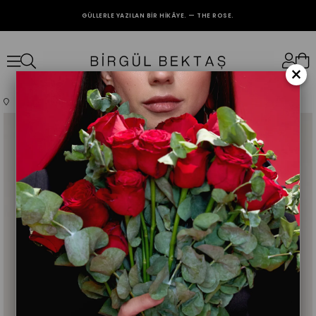
GÜLLERLE YAZILAN BIR HIKÂYE. — THE ROSE.
2000₺ VE ÜZERİ ALIŞVERİŞLERİNİZDE KARGO BEDAVA.
×
Anasayfa
Giyim
Üst Giyim
Abiye
Gül Kurusu Saten Drape Elbise