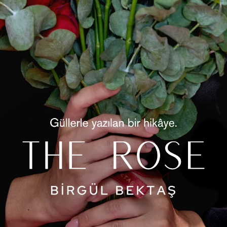
Ürün Öz
Ürün s
Kilosu:
Yorum