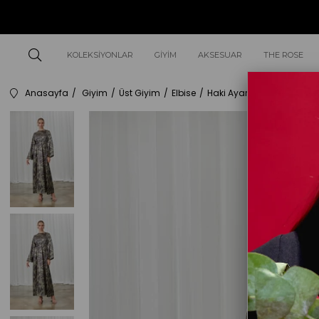
KOLEKSIYONLAR
GIYIM
AKSESUAR
THE ROSE
Anasayfa
Giyim
Üst Giyim
Elbise
Haki Ayarlanabilir Kuşak D