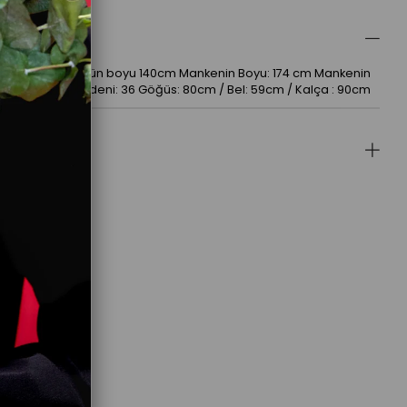
ellikleri
aten kumaştır Ürün boyu 140cm Mankenin Boyu: 174 cm Mankenin
 54 Mankenin Bedeni: 36 Göğüs: 80cm / Bel: 59cm / Kalça : 90cm
lar
(0)