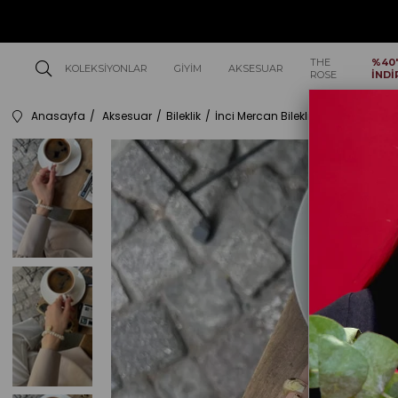
THE
%40
KOLEKSIYONLAR
GIYIM
AKSESUAR
ROSE
İNDİ
Anasayfa
Aksesuar
Bileklik
İnci Mercan Bileklik