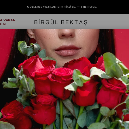
GÜLLERLE YAZILAN BIR HIKÂYE. — THE ROSE.
'A VARAN
2000₺ VE ÜZERİ ALIŞVERİŞLERİNİZDE KARGO BEDAVA.
RİM
İnci Merc
₺129,90