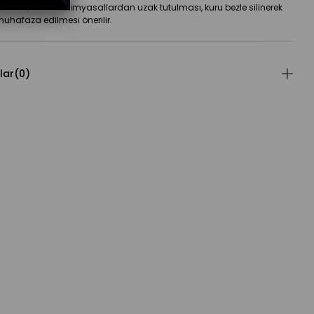
arfüm, krem ve kimyasallardan uzak tutulması, kuru bezle silinerek 
uhafaza edilmesi önerilir.
lar
(0)