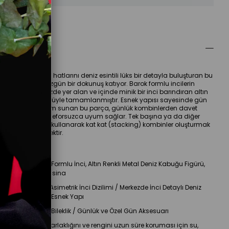
ber Ver
ellikleri
doğal ve organik hatlarını deniz esintili lüks bir detayla buluşturan bu 
, stilinize zarif ve özgün bir dokunuş katıyor. Barok formlu incilerin 
k estetiği, merkezde yer alan ve içinde minik bir inci barındıran altın 
deniz kabuğu figürüyle tamamlanmıştır. Esnek yapısı sayesinde gün 
nforlu bir kullanım sunan bu parça, günlük kombinlerden davet 
na kadar her tarza eforsuzca uyum sağlar. Tek başına ya da diğer 
lerinizle bir arada kullanarak kat kat (stacking) kombinler oluşturmak 
ansız bir seçenektir.
n Detayları
Malzeme:
 Barok Formlu İnci, Altın Renkli Metal Deniz Kabuğu Figürü, 
ayanıklı Esnek Misina
Tasarım:
 Doğal Asimetrik İnci Dizilimi / Merkezde İnci Detaylı Deniz 
abuğu Charm / Esnek Yapı
ullanım Alanı:
 Bileklik / Günlük ve Özel Gün Aksesuarı
Bakım:
 Ürünün parlaklığını ve rengini uzun süre koruması için su, 