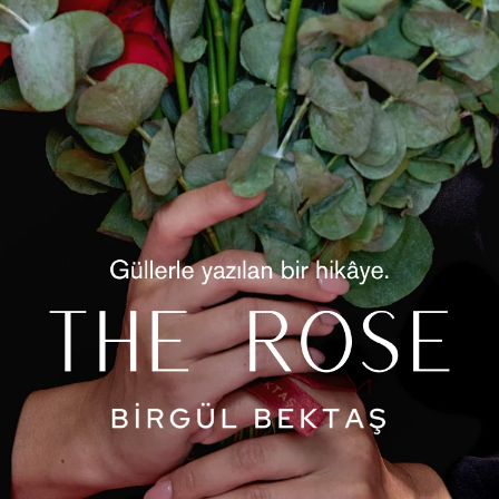
Gelince Ha
Ürün Öz
İncinin 
bileklik
asimetri
renkli 
boyu ko
şıklığı
bileklik
için zam
Ürü
D
K
K