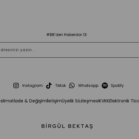
#BB’den Haberdar Ol.
Instagram
Tiktok
Whatsapp
Spotify
eslimat
İade & Değişim
İletişim
Üyelik Sözleşmesi
KVKK
Elektronik Tic