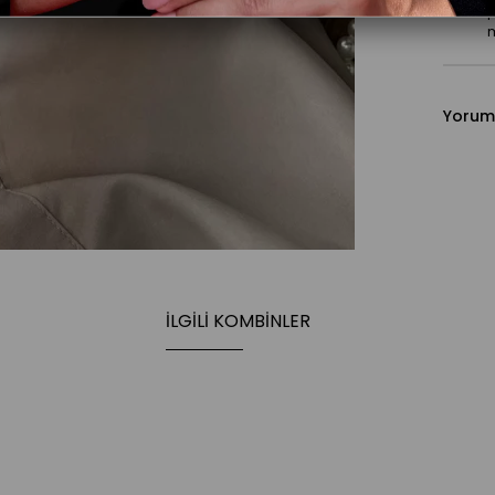
p
m
Yorum
İLGILI KOMBINLER