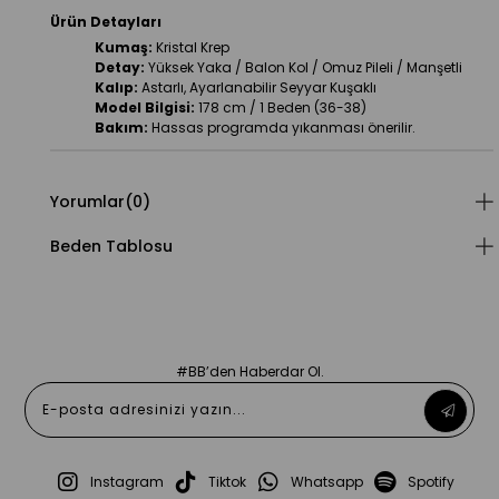
Ürün Detayları
Kumaş:
 Kristal Krep
Detay:
 Yüksek Yaka / Balon Kol / Omuz Pileli / Manşetli
Kalıp:
 Astarlı, Ayarlanabilir Seyyar Kuşaklı
Model Bilgisi:
 178 cm / 1 Beden (36-38)
Bakım:
 Hassas programda yıkanması önerilir.
Yorumlar
(0)
Beden Tablosu
#BB’den Haberdar Ol.
Instagram
Tiktok
Whatsapp
Spotify