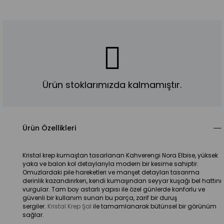
Ürün stoklarımızda kalmamıştır.
Ürün Özellikleri
Kristal krep kumaştan tasarlanan Kahverengi Nora Elbise, yüksek 
yaka ve balon kol detaylarıyla modern bir kesime sahiptir. 
Omuzlardaki pile hareketleri ve manşet detayları tasarıma 
derinlik kazandırırken, kendi kumaşından seyyar kuşağı bel hattını 
vurgular. Tam boy astarlı yapısı ile özel günlerde konforlu ve 
güvenli bir kullanım sunan bu parça, zarif bir duruş 
sergiler. 
Kristal Krep Şal
 ile tamamlanarak bütünsel bir görünüm 
sağlar.