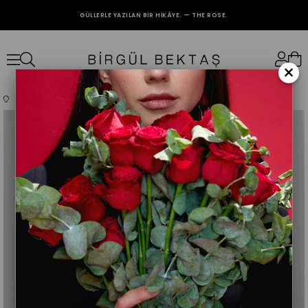
GÜLLERLE YAZILAN BIR HIKÂYE. — THE ROSE.
2000₺ VE ÜZERİ ALIŞVERİŞLERİNİZDE KARGO BEDAVA.
×
Anasayfa
Giyim
Üst Giyim
Abiye
Kahverengi Nora Elbise