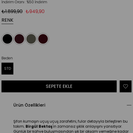
İndirim Oranı
:
%
50
İndirim
₺1.899,90
₺949,90
RENK
Beden
STD
Ürün Özellikleri
Şifon kumaşın uçuş uçuş zarafetini, fular detayıyla birleştiren bu 
takım; 
Birgül Bektaş
'ın zamansız şıklık anlayışını yansıtıyor. 
Günlük bir kahve buluşmasından şık bir akşam yemeğine kadar 