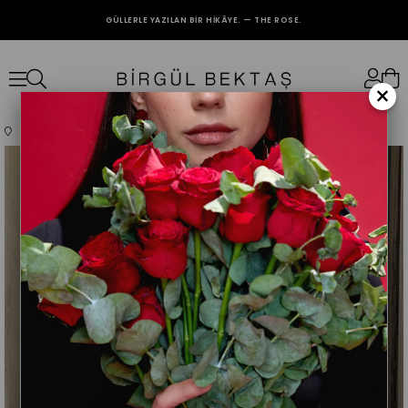
GÜLLERLE YAZILAN BIR HIKÂYE. — THE ROSE.
2000₺ VE ÜZERİ ALIŞVERİŞLERİNİZDE KARGO BEDAVA.
×
Anasayfa
Giyim
Üst Giyim
Takım
Kahverengi Şifon Etek Takım