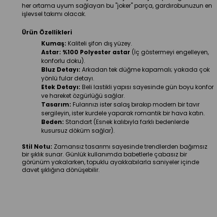
her ortama uyum sağlayan bu "joker" parça, gardırobunuzun en 
işlevsel takımı olacak.
Ürün Özellikleri
Kumaş:
 Kaliteli şifon dış yüzey.
Astar:
%100 Polyester astar
 (İç göstermeyi engelleyen, 
konforlu doku).
Bluz Detayı:
 Arkadan tek düğme kapamalı; yakada çok 
yönlü fular detayı.
Etek Detayı:
 Beli lastikli yapısı sayesinde gün boyu konfor 
ve hareket özgürlüğü sağlar.
Tasarım:
 Fularınızı ister salaş bırakıp modern bir tavır 
sergileyin, ister kurdele yaparak romantik bir hava katın.
Beden:
 Standart (Esnek kalıbıyla farklı bedenlerde 
kusursuz döküm sağlar).
Stil Notu:
 Zamansız tasarımı sayesinde trendlerden bağımsız 
bir şıklık sunar. Günlük kullanımda babetlerle çabasız bir 
görünüm yakalarken, topuklu ayakkabılarla saniyeler içinde 
davet şıklığına dönüşebilir.