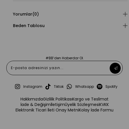
Yorumlar
(0)
Beden Tablosu
#BB’den Haberdar Ol.
Instagram
Tiktok
Whatsapp
Spotify
Hakkımızda
Gizlilik Politikası
Kargo ve Teslimat
İade & Değişim
İletişim
Üyelik Sözleşmesi
KVKK
Elektronik Ticari İleti Onay Metni
Kolay İade Formu