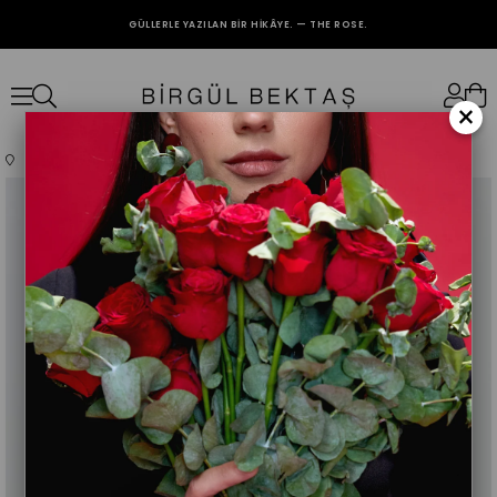
GÜLLERLE YAZILAN BIR HIKÂYE. — THE ROSE.
2000₺ VE ÜZERİ ALIŞVERİŞLERİNİZDE KARGO BEDAVA.
×
Anasayfa
Giyim
Üst Giyim
Abiye
Lila Meva Abiye