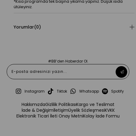
*Kısa programda tek başına yıkama yapınız. Düşük ısıda
ütüleyiniz.
Yorumlar
(0)
#BB’den Haberdar Ol.
Instagram
Tiktok
Whatsapp
Spotify
Hakkımızda
Gizlilik Politikası
Kargo ve Teslimat
İade & Değişim
İletişim
Üyelik Sözleşmesi
KVKK
Elektronik Ticari İleti Onay Metni
Kolay İade Formu