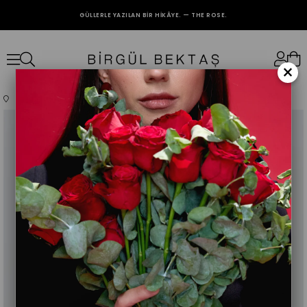
GÜLLERLE YAZILAN BIR HIKÂYE. — THE ROSE.
2000₺ VE ÜZERİ ALIŞVERİŞLERİNİZDE KARGO BEDAVA.
×
Anasayfa
Giyim
Üst Giyim
Abiye
Lila Mira Abiye