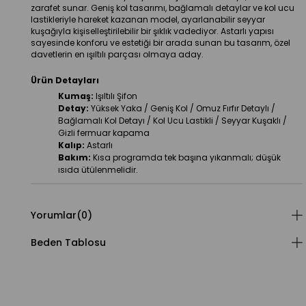
zarafet sunar. Geniş kol tasarımı, bağlamalı detaylar ve kol ucu 
lastikleriyle hareket kazanan model, ayarlanabilir seyyar 
kuşağıyla kişiselleştirilebilir bir şıklık vadediyor. Astarlı yapısı 
sayesinde konforu ve estetiği bir arada sunan bu tasarım, özel 
davetlerin en ışıltılı parçası olmaya aday.
Ürün Detayları
Kumaş:
 Işıltılı Şifon
Detay:
 Yüksek Yaka / Geniş Kol / Omuz Fırfır Detaylı / 
Bağlamalı Kol Detayı / Kol Ucu Lastikli / Seyyar Kuşaklı / 
Gizli fermuar kapama
Kalıp:
 Astarlı
Bakım:
 Kısa programda tek başına yıkanmalı; düşük 
ısıda ütülenmelidir.
Yorumlar
(0)
Beden Tablosu