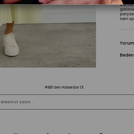
Stil No
görünüm
parçası 
hem spo
Yorum
Beden
#BB’den Haberdar Ol.