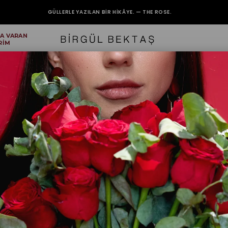
GÜLLERLE YAZILAN BIR HIKÂYE. — THE ROSE.
'A VARAN
2000₺ VE ÜZERİ ALIŞVERİŞLERİNİZDE KARGO BEDAVA.
RİM
Sarı Popl
İndirim Oranı
:
₺1.449,90
Beden
1(36/38)
2