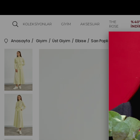
THE
%40
KOLEKSIYONLAR
GIYIM
AKSESUAR
ROSE
İNDİ
Anasayfa
Giyim
Üst Giyim
Elbise
Sarı Poplin Trenç Elbise