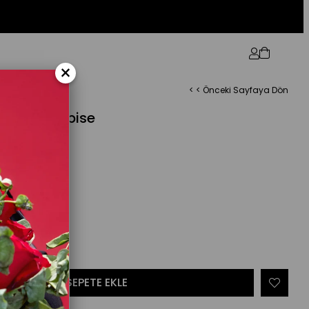
×
< < Önceki Sayfaya Dön
in Trenç Elbise
%
17
İndirim
₺1.199,90
(40/42)