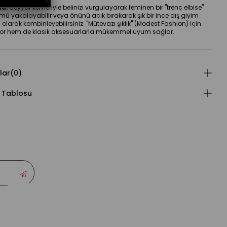
tu:
 Seyyar kemeriyle belinizi vurgulayarak feminen bir "trenç elbise" 
ü yakalayabilir veya önünü açık bırakarak şık bir ince dış giyim 
olarak kombinleyebilirsiniz. "Mütevazı şıklık" (Modest Fashion) için 
r hem de klasik aksesuarlarla mükemmel uyum sağlar.
lar
(0)
 Tablosu