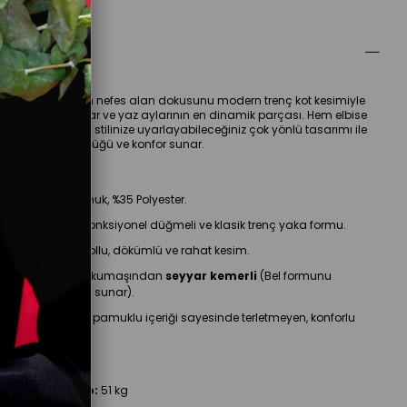
ellikleri
 poplin kumaşın nefes alan dokusunu modern trenç kot kesimiyle 
ren bu elbise, bahar ve yaz aylarının en dinamik parçası. Hem elbise 
ış giyim olarak stilinize uyarlayabileceğiniz çok yönlü tasarımı ile 
u hareket özgürlüğü ve konfor sunar.
ellikleri
Kumaş:
 %65 Pamuk, %35 Polyester.
etay:
 Boydan fonksiyonel düğmeli ve klasik trenç yaka formu.
Tasarım:
 Uzun kollu, dökümlü ve rahat kesim.
ksesuar:
 Kendi kumaşından 
seyyar kemerli
 (Bel formunu 
yarlama imkanı sunar).
alıp:
 Tam kalıp; pamuklu içeriği sayesinde terletmeyen, konforlu 
apı.
ilgileri
oy:
 176 cm | 
Kilo:
 51 kg