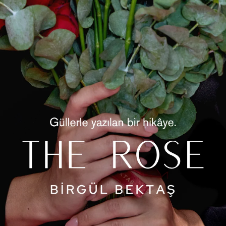
Ürün Öz
Pamuklu
birleşti
hem de d
gün boy
Ürün Öz
D
A
a
K
y
Model B
B