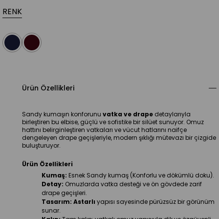
RENK
Ürün Özellikleri
Sandy kumaşın konforunu 
vatka ve drape
 detaylarıyla 
birleştiren bu elbise, güçlü ve sofistike bir silüet sunuyor. Omuz 
hattını belirginleştiren vatkaları ve vücut hatlarını naifçe 
dengeleyen drape geçişleriyle, modern şıklığı mütevazı bir çizgide 
buluşturuyor.
Ürün Özellikleri
Kumaş:
 Esnek Sandy kumaş (Konforlu ve dökümlü doku).
Detay:
 Omuzlarda vatka desteği ve ön gövdede zarif 
drape geçişleri.
Tasarım:
Astarlı
 yapısı sayesinde pürüzsüz bir görünüm 
sunar.