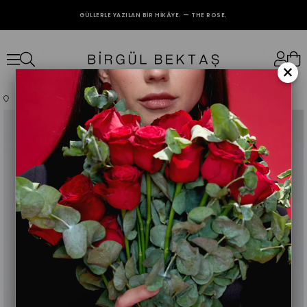
GÜLLERLE YAZILAN BIR HIKÂYE. — THE ROSE.
2000₺ VE ÜZERİ ALIŞVERİŞLERİNİZDE KARGO BEDAVA.
×
Anasayfa
Giyim
Üst Giyim
Elbise
Siyah Drape Detaylı Elbise