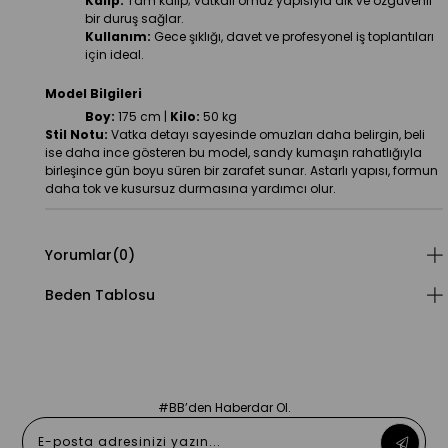
Kalıp:
 Tam kalıp; vatkalı omuz yapısıyla dik ve özgüvenli 
bir duruş sağlar.
Kullanım:
 Gece şıklığı, davet ve profesyonel iş toplantıları 
için ideal.
Model Bilgileri
Boy:
 175 cm | 
Kilo:
 50 kg
Stil Notu:
 Vatka detayı sayesinde omuzları daha belirgin, beli 
ise daha ince gösteren bu model, sandy kumaşın rahatlığıyla 
birleşince gün boyu süren bir zarafet sunar. Astarlı yapısı, formun 
daha tok ve kusursuz durmasına yardımcı olur.
Yorumlar
(0)
Beden Tablosu
#BB’den Haberdar Ol.