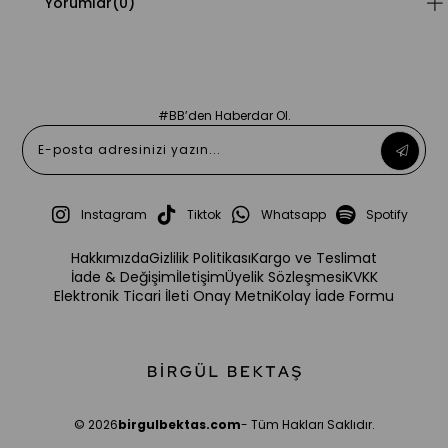
Yorumlar
(0)
#BB’den Haberdar Ol.
Instagram
Tiktok
Whatsapp
Spotify
Hakkımızda
Gizlilik Politikası
Kargo ve Teslimat
İade & Değişim
İletişim
Üyelik Sözleşmesi
KVKK
Elektronik Ticari İleti Onay Metni
Kolay İade Formu
© 2026
birgulbektas.com
- Tüm Hakları Saklıdır.