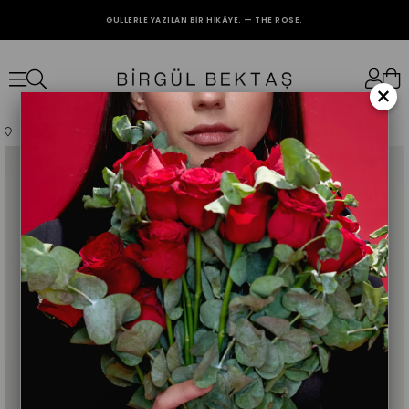
GÜLLERLE YAZILAN BIR HIKÂYE. — THE ROSE.
2000₺ VE ÜZERİ ALIŞVERİŞLERİNİZDE KARGO BEDAVA.
×
Anasayfa
Giyim
Üst Giyim
Abiye
Siyah Lucia Etek Takım