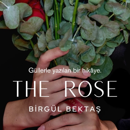
Ürün Öz
Zara sa
tasarımı
sofistik
zarafet
Ürün D
D
g
K
ü