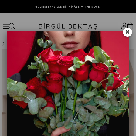
GÜLLERLE YAZILAN BIR HIKÂYE. — THE ROSE.
2000₺ VE ÜZERİ ALIŞVERİŞLERİNİZDE KARGO BEDAVA.
×
Anasayfa
OUTLET
Yeşil Kuşaklı Ekose Detaylı Tunik