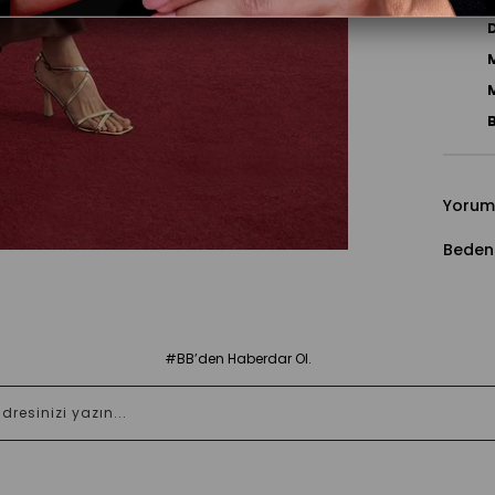
Ürün D
D
M
M
Yorum
Beden
#BB’den Haberdar Ol.