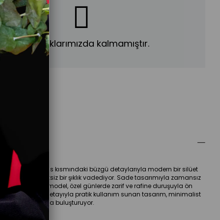
Ürün stoklarımızda kalmamıştır.
(40/42)
ber Ver
ellikleri
ol kesimi ve göğüs kısmındaki büzgü detaylarıyla modern bir silüet 
u elbise, zahmetsiz bir şıklık vadediyor. Sade tasarımıyla zamansız 
ünüm sergileyen model, özel günlerde zarif ve rafine duruşuyla ön 
ıkıyor. Fermuar detayıyla pratik kullanım sunan tasarım, minimalist 
 sofistike bir formla buluşturuyor.