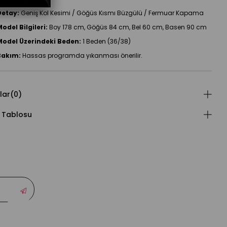
etayları
etay:
 Geniş Kol Kesimi / Göğüs Kısmı Büzgülü / Fermuar Kapama
odel Bilgileri:
 Boy 178 cm, Göğüs 84 cm, Bel 60 cm, Basen 90 cm
odel Üzerindeki Beden:
 1 Beden (36/38)
Bakım:
 Hassas programda yıkanması önerilir.
lar
(0)
 Tablosu