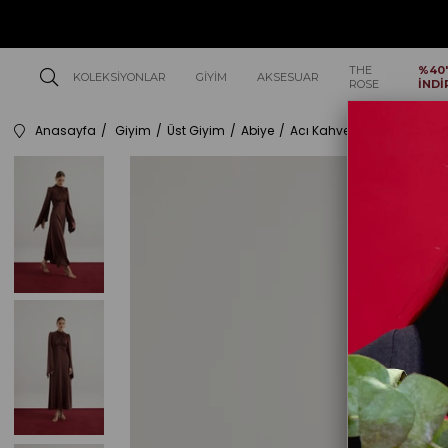
THE
%40
KOLEKSIYONLAR
GIYIM
AKSESUAR
ROSE
İNDİ
Anasayfa
Giyim
Üst Giyim
Abiye
Acı Kahverengi Geniş Kol D