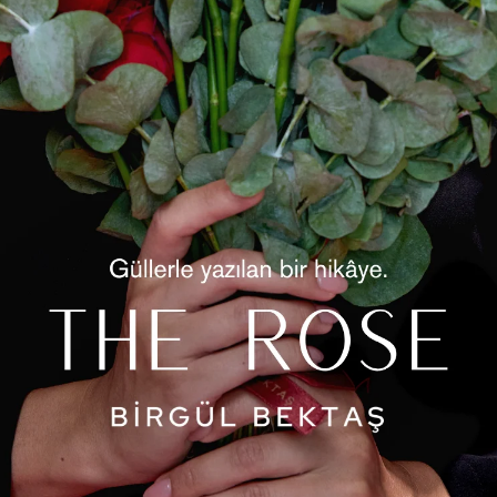
Beden
1(36/38)
2
Gelince Ha
Ürün Öz
Geniş k
sunan b
bir gör
plana ç
estetiği