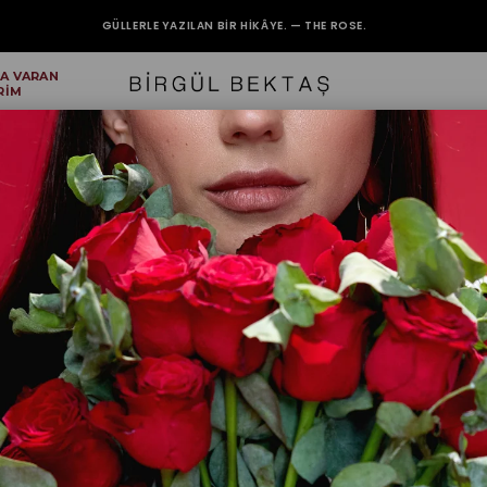
GÜLLERLE YAZILAN BIR HIKÂYE. — THE ROSE.
'A VARAN
2000₺ VE ÜZERİ ALIŞVERİŞLERİNİZDE KARGO BEDAVA.
RİM
etaylı Elbise
Acı Kahv
₺2.799,99
RENK