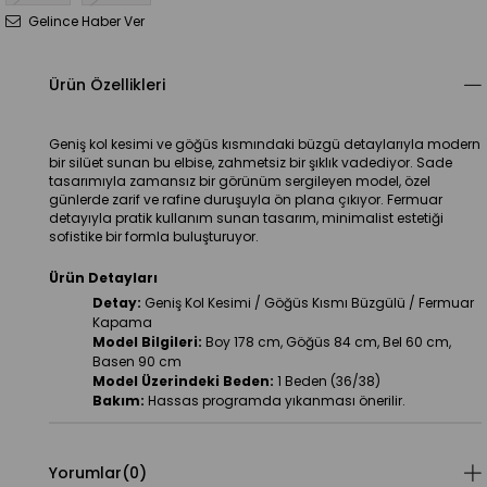
Gelince Haber Ver
Ürün Özellikleri
Geniş kol kesimi ve göğüs kısmındaki büzgü detaylarıyla modern 
bir silüet sunan bu elbise, zahmetsiz bir şıklık vadediyor. Sade 
tasarımıyla zamansız bir görünüm sergileyen model, özel 
günlerde zarif ve rafine duruşuyla ön plana çıkıyor. Fermuar 
detayıyla pratik kullanım sunan tasarım, minimalist estetiği 
sofistike bir formla buluşturuyor.
Ürün Detayları
Detay:
 Geniş Kol Kesimi / Göğüs Kısmı Büzgülü / Fermuar 
Kapama
Model Bilgileri:
 Boy 178 cm, Göğüs 84 cm, Bel 60 cm, 
Basen 90 cm
Model Üzerindeki Beden:
 1 Beden (36/38)
Bakım:
 Hassas programda yıkanması önerilir.
Yorumlar
(0)