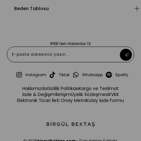
Beden Tablosu
#BB’den Haberdar Ol.
Instagram
Tiktok
Whatsapp
Spotify
Hakkımızda
Gizlilik Politikası
Kargo ve Teslimat
İade & Değişim
İletişim
Üyelik Sözleşmesi
KVKK
Elektronik Ticari İleti Onay Metni
Kolay İade Formu
© 2026
birgulbektas.com
- Tüm Hakları Saklıdır.