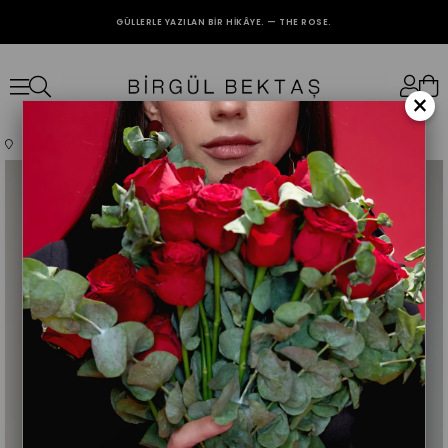
GÜLLERLE YAZILAN BIR HIKÂYE. — THE ROSE.
2000₺ VE ÜZERİ ALIŞVERİŞLERİNİZDE KARGO BEDAVA.
×
Anasayfa
Giyim
Üst Giyim
Abiye
Ekru Geniş Kol Detaylı Elbise