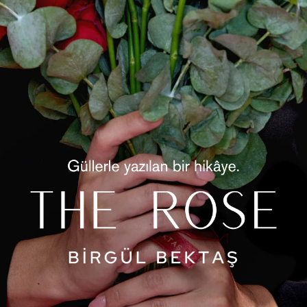
Ürün Öz
Ön kısm
Gündüz
stilind
Ö
Ç
P
Y
Manke