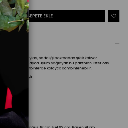
ellikleri
ındaki pile detayları, sadeliği bozmadan şıklık katıyor.
den geceye kolayca uyum sağlayan bu pantolon, ister ofis
e ister günlük kombinlerde kolayca kombinlenebilir.
nden pile detaylı
ift cepli
alazzo kesim
üksek bel
n
: Boy 175 cm, Göğüs 80cm, Bel 62 cm, Basen 91 cm