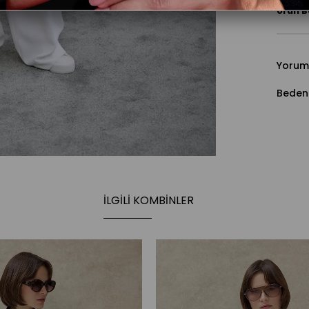
Ürün B
Yorum
Beden
İLGILI KOMBINLER