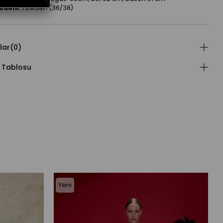
edeni
: 1 beden (36/38)
lar
(0)
 Tablosu
Yeni