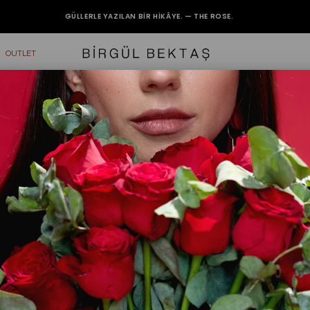
GÜLLERLE YAZILAN BIR HIKÂYE. — THE ROSE.
2000₺ VE ÜZERİ ALIŞVERİŞLERİNİZDE KARGO BEDAVA.
OUTLET
olon
Ekru Pile
₺1.199,90
RENK
Beden
1(36/38)
2