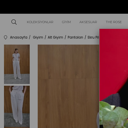
KOLEKSIYONLAR
GIYIM
AKSESUAR
THE ROSE
Anasayfa
Giyim
Alt Giyim
Pantolon
Ekru Pileli Palazzo Pant