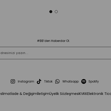
#BB’den Haberdar Ol.
Instagram
Tiktok
Whatsapp
Spotify
eslimat
İade & Değişim
İletişim
Üyelik Sözleşmesi
KVKK
Elektronik Tic