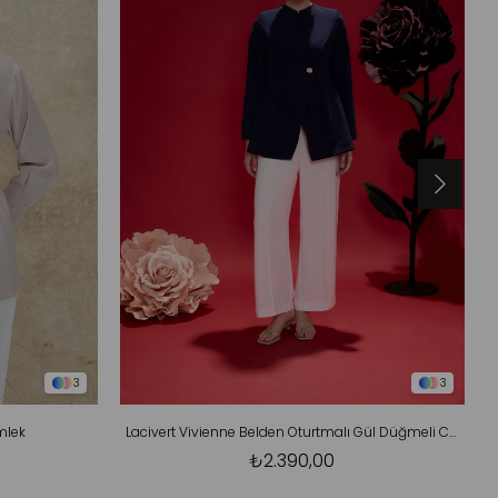
3
3
mlek
Lacivert Vivienne Belden Oturtmalı Gül Düğmeli Ceket
₺2.390,00