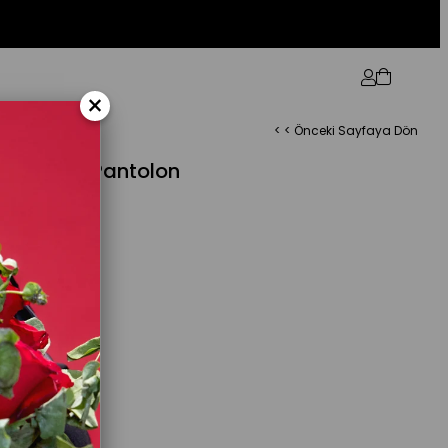
×
< < Önceki Sayfaya Dön
li Palazzo Pantolon
(40/42)