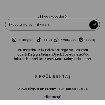
#BB’den Haberdar Ol.
Instagram
Tiktok
Whatsapp
Spotify
Hakkımızda
Gizlilik Politikası
Kargo ve Teslimat
İade & Değişim
İletişim
Üyelik Sözleşmesi
KVKK
Elektronik Ticari İleti Onay Metni
Kolay İade Formu
© 2026
birgulbektas.com
- Tüm Hakları Saklıdır.