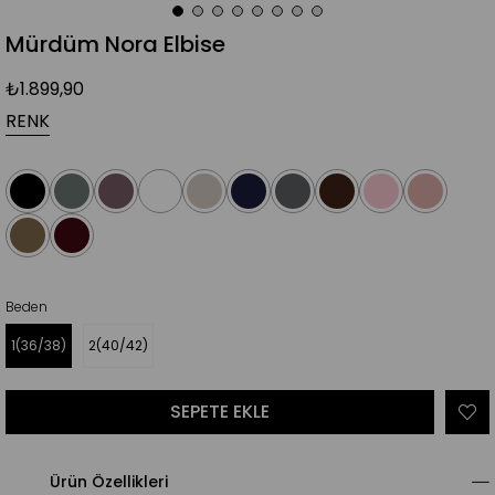
Mürdüm Nora Elbise
₺1.899,90
RENK
Beden
1(36/38)
2(40/42)
Ürün Özellikleri