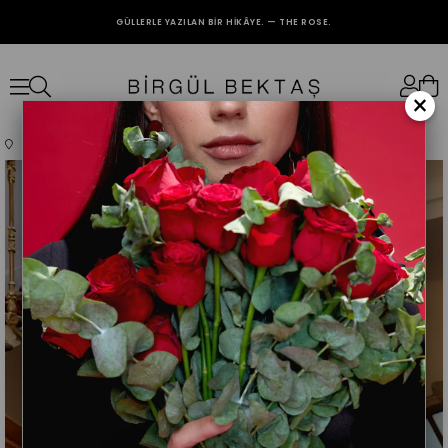
GÜLLERLE YAZILAN BIR HIKÂYE. — THE ROSE.
2000₺ VE ÜZERİ ALIŞVERİŞLERİNİZDE KARGO BEDAVA.
×
Anasayfa
Giyim
Üst Giyim
Abiye
Mürdüm Nora Elbise