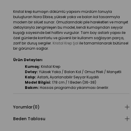
Kristal krep kumaşın dökümlü yapısını mürdüm tonuyla 
buluşturan Nora Elbise, yüksek yaka ve balon kol tasarımıyla 
modern bir silüet sunar. Omuzlarındaki pile hareketleri ve manşet 
detaylarıyla zenginleşen bu model, kendi kumaşından seyyar 
kuşağı sayesinde bel hattını vurgular. Tam boy astarlı yapısı ile 
özel günlerde konforlu ve güvenli bir kullanım sağlayan parça, 
zarif bir duruş sergiler. 
Kristal Krep Şal
 ile tamamlanarak bütünsel 
bir görünüm sağlar.
Ürün Detayları
Kumaş:
 Kristal Krep
Detay:
 Yüksek Yaka / Balon Kol / Omuz Pileli / Manşetli
Kalıp:
 Astarlı, Ayarlanabilir Seyyar Kuşaklı
Model Bilgisi:
 178 cm / 1 Beden (36-38)
Bakım:
 Hassas programda yıkanması önerilir.
Yorumlar
(0)
Beden Tablosu