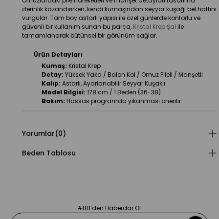
Omuzlardaki pile hareketleri ve manşet detayları tasarıma 
derinlik kazandırırken, kendi kumaşından seyyar kuşağı bel hattını 
vurgular. Tam boy astarlı yapısı ile özel günlerde konforlu ve 
güvenli bir kullanım sunan bu parça, 
Kristal Krep Şal 
ile 
tamamlanarak bütünsel bir görünüm sağlar.
Ürün Detayları
Kumaş:
 Kristal Krep
Detay:
 Yüksek Yaka / Balon Kol / Omuz Pileli / Manşetli
Kalıp:
 Astarlı, Ayarlanabilir Seyyar Kuşaklı
Model Bilgisi:
 178 cm / 1 Beden (36-38)
Bakım:
 Hassas programda yıkanması önerilir.
Yorumlar
(0)
Beden Tablosu
#BB’den Haberdar Ol.