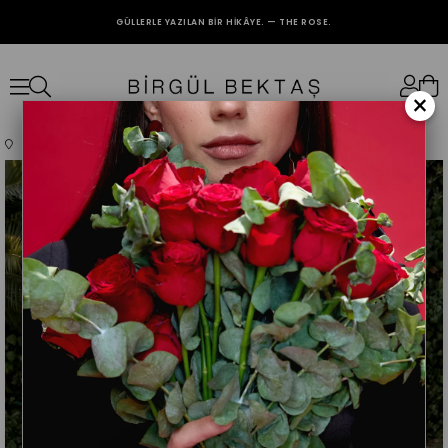
GÜLLERLE YAZILAN BIR HIKÂYE. — THE ROSE.
2000₺ VE ÜZERİ ALIŞVERİŞLERİNİZDE KARGO BEDAVA.
×
Anasayfa
Giyim
Üst Giyim
Abiye
Siyah Nora Elbise