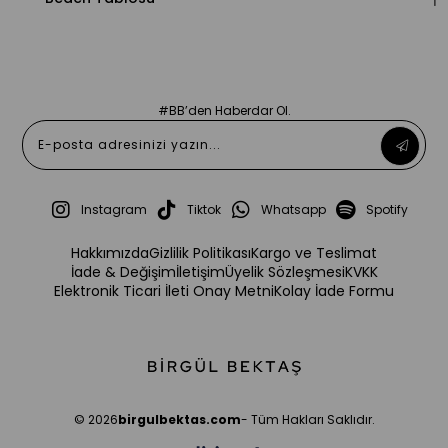
#BB’den Haberdar Ol.
Instagram
Tiktok
Whatsapp
Spotify
Hakkımızda
Gizlilik Politikası
Kargo ve Teslimat
İade & Değişim
İletişim
Üyelik Sözleşmesi
KVKK
Elektronik Ticari İleti Onay Metni
Kolay İade Formu
© 2026
birgulbektas.com
- Tüm Hakları Saklıdır.