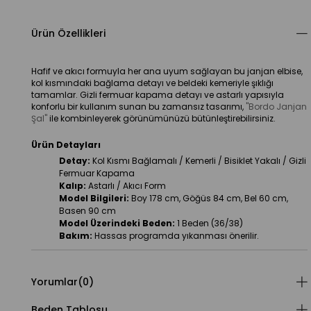
Ürün Özellikleri
Hafif ve akıcı formuyla her ana uyum sağlayan bu janjan elbise, 
kol kısmındaki bağlama detayı ve beldeki kemeriyle şıklığı 
tamamlar. Gizli fermuar kapama detayı ve astarlı yapısıyla 
konforlu bir kullanım sunan bu zamansız tasarımı, 
"Bordo Janjan 
Şal"
 ile kombinleyerek görünümünüzü bütünleştirebilirsiniz.
Ürün Detayları
Detay:
 Kol Kısmı Bağlamalı / Kemerli / Bisiklet Yakalı / Gizli 
Fermuar Kapama
Kalıp:
 Astarlı / Akıcı Form
Model Bilgileri:
 Boy 178 cm, Göğüs 84 cm, Bel 60 cm, 
Basen 90 cm
Model Üzerindeki Beden:
 1 Beden (36/38)
Bakım:
 Hassas programda yıkanması önerilir.
Yorumlar
(0)
Beden Tablosu