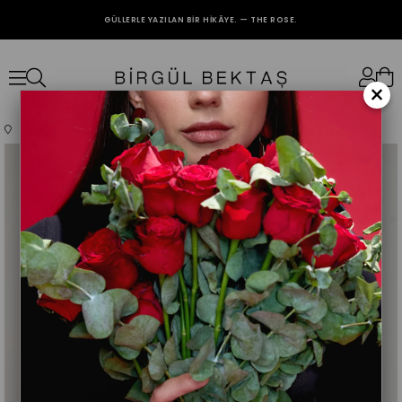
GÜLLERLE YAZILAN BIR HIKÂYE. — THE ROSE.
2000₺ VE ÜZERİ ALIŞVERİŞLERİNİZDE KARGO BEDAVA.
×
Anasayfa
Giyim
Üst Giyim
Elbise
Bordo Büzgü Detaylı Janjan Elbise