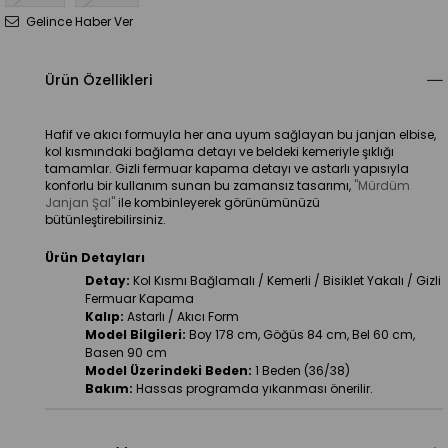
Gelince Haber Ver
Ürün Özellikleri
Hafif ve akıcı formuyla her ana uyum sağlayan bu janjan elbise, 
kol kısmındaki bağlama detayı ve beldeki kemeriyle şıklığı 
tamamlar. Gizli fermuar kapama detayı ve astarlı yapısıyla 
konforlu bir kullanım sunan bu zamansız tasarımı, 
"Mürdüm 
Janjan Şal"
 ile kombinleyerek görünümünüzü 
bütünleştirebilirsiniz.
Ürün Detayları
Detay:
 Kol Kısmı Bağlamalı / Kemerli / Bisiklet Yakalı / Gizli 
Fermuar Kapama
Kalıp:
 Astarlı / Akıcı Form
Model Bilgileri:
 Boy 178 cm, Göğüs 84 cm, Bel 60 cm, 
Basen 90 cm
Model Üzerindeki Beden:
 1 Beden (36/38)
Bakım:
 Hassas programda yıkanması önerilir.