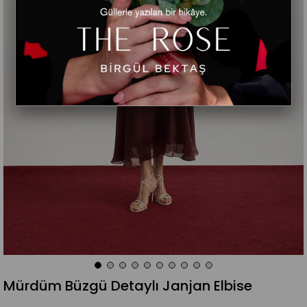
Mürdüm Büzgü Detaylı Janjan Elbise