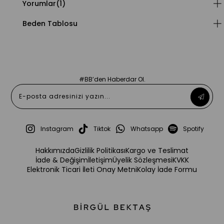
Yorumlar
(1)
Beden Tablosu
#BB’den Haberdar Ol.
Instagram
Tiktok
Whatsapp
Spotify
Hakkımızda
Gizlilik Politikası
Kargo ve Teslimat
İade & Değişim
İletişim
Üyelik Sözleşmesi
KVKK
Elektronik Ticari İleti Onay Metni
Kolay İade Formu