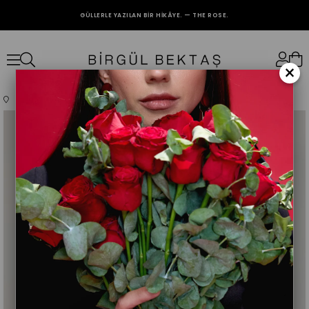
GÜLLERLE YAZILAN BIR HIKÂYE. — THE ROSE.
2000₺ VE ÜZERİ ALIŞVERİŞLERİNİZDE KARGO BEDAVA.
×
Anasayfa
Giyim
Üst Giyim
Elbise
Mürdüm Büzgü Detaylı Janjan Elbise