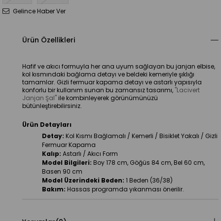
Gelince Haber Ver
Ürün Özellikleri
Hafif ve akıcı formuyla her ana uyum sağlayan bu janjan elbise, 
kol kısmındaki bağlama detayı ve beldeki kemeriyle şıklığı 
tamamlar. Gizli fermuar kapama detayı ve astarlı yapısıyla 
konforlu bir kullanım sunan bu zamansız tasarımı, 
"Lacivert 
Janjan Şal"
 ile kombinleyerek görünümünüzü 
bütünleştirebilirsiniz.
Ürün Detayları
Detay:
 Kol Kısmı Bağlamalı / Kemerli / Bisiklet Yakalı / Gizli 
Fermuar Kapama
Kalıp:
 Astarlı / Akıcı Form
Model Bilgileri:
 Boy 178 cm, Göğüs 84 cm, Bel 60 cm, 
Basen 90 cm
Model Üzerindeki Beden:
 1 Beden (36/38)
Bakım:
 Hassas programda yıkanması önerilir.