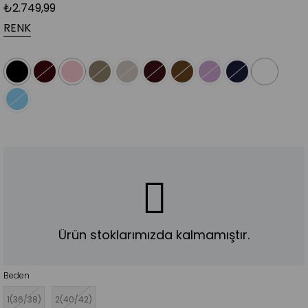
₺2.749,99
RENK
Ürün stoklarımızda kalmamıştır.
Beden
1(36/38)
2(40/42)