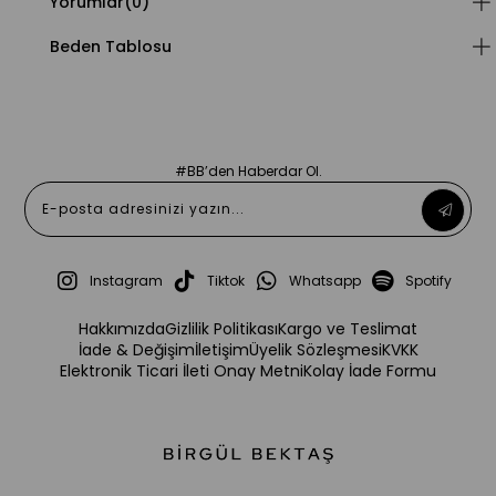
Yorumlar
(0)
Beden Tablosu
#BB’den Haberdar Ol.
Instagram
Tiktok
Whatsapp
Spotify
Hakkımızda
Gizlilik Politikası
Kargo ve Teslimat
İade & Değişim
İletişim
Üyelik Sözleşmesi
KVKK
Elektronik Ticari İleti Onay Metni
Kolay İade Formu