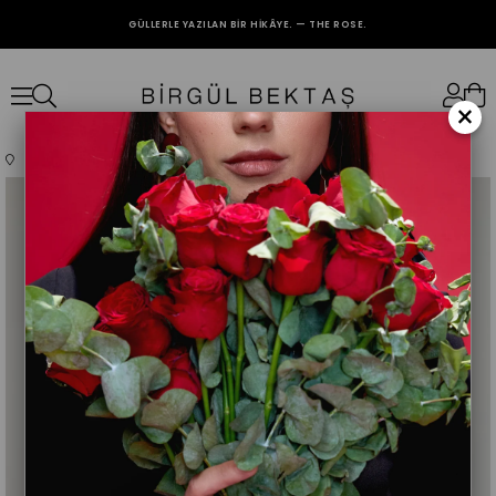
GÜLLERLE YAZILAN BIR HIKÂYE. — THE ROSE.
2000₺ VE ÜZERİ ALIŞVERİŞLERİNİZDE KARGO BEDAVA.
×
Anasayfa
Giyim
Üst Giyim
Elbise
Lacivert Büzgü Detaylı Janjan Elbise